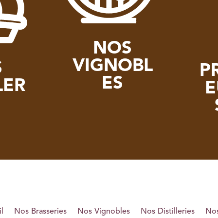
NOS
VIGNOBL
S
P
ES
LER
E
l
Nos Brasseries
Nos Vignobles
Nos Distilleries
Nos