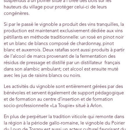
suspendus à un poirier situé à l’orée des bois sur les
hauteurs du village pour protéger celui-ci de leurs
congénères.
Si par le passé le vignoble a produit des vins tranquilles, la
production est maintenant exclusivement dédiée aux vins
pétillants en méthode traditionnelle: un rosé en pinot noir
et un blanc de blancs composé de chardonnay, pinot
blanc et auxerrois. Deux ratafias sont aussi produits à partir
de l’alcool de marcs provenant de la fermentation des
résidus de pressage et distillé par un distillateur français
dans son alambic ambulant; cet alcool est ensuite muté
avec les jus de raisins blancs ou noirs.
Les activités du vignoble sont entièrement gérées par des
bénévoles et servent également de support pédagogique
et de formation au centre d’insertion et de formation
socio-professionnelle «La Toupie» situé à Arlon.
En plus de perpétuer la tradition viticole qui remonte dans
la région à la période gallo-romaine, le vignoble du Poirier
du Loup de Torgny est aussi un acteur culturel favorisant du