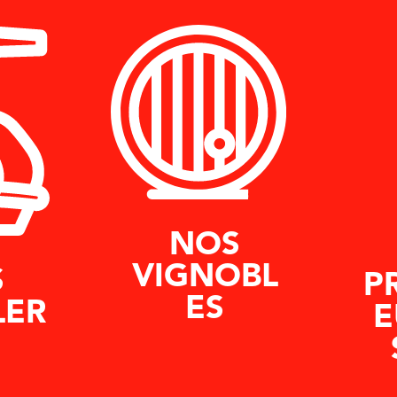
NOS
VIGNOBL
S
P
ES
LER
E