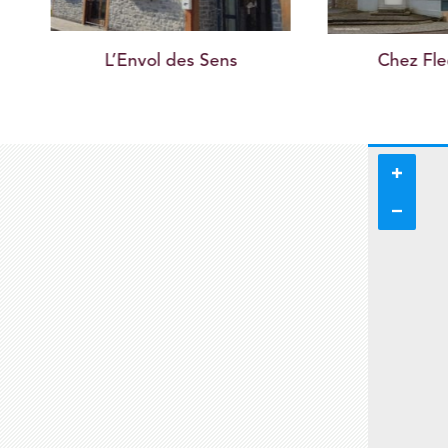
Chez Flech
Bar à Go