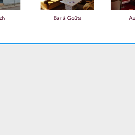
ûts
Aux 4 Vents
Le Pal