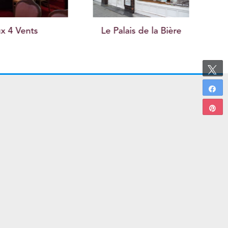
ais de la Bière
Chalet Royal
Gou