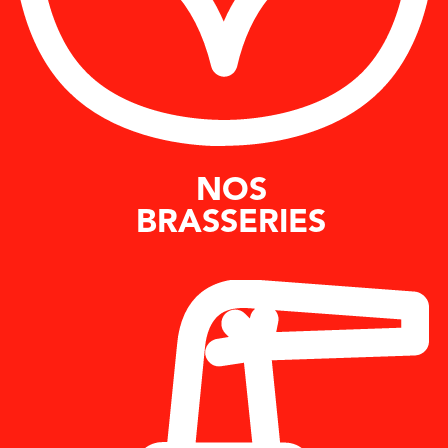
NOS
BRASSERIES