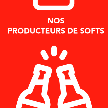
NOS
PRODUCTEURS DE SOFTS