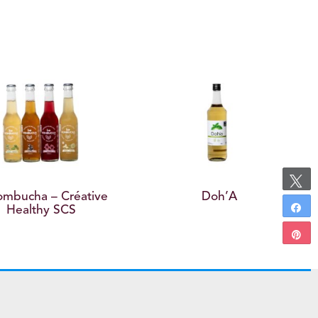
cha – Créative
Doh’A
althy SCS