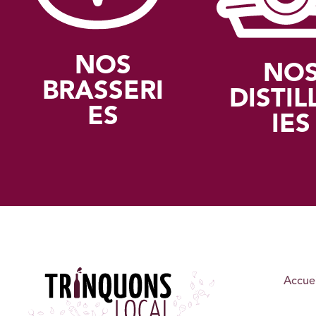
NOS
NO
BRASSERI
DISTIL
ES
IES
Accuei