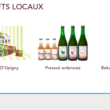
FTS LOCAUX
pigny
Pressoir ardennais
Bekombu
He